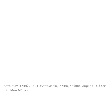
Αετοί των ψιλικών
Παντοπωλεία, Ψιλικά, Σούπερ Μάρκετ - Θάσος
Μινι Μάρκετ