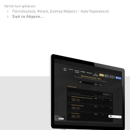
Αετοί των ψιλικών
Παντοπωλεία, Ψιλικά, Σούπερ Μάρκετ - Αγία Παρασκευή
Σιγά τα Λάχανα...