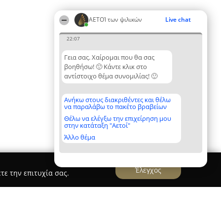
ΑΕΤΟΊ των ψιλικών
Live chat
22:07
Γεια σας. Χαίρομαι που θα σας
βοηθήσω! 🙂 Κάντε κλικ στο
αντίστοιχο θέμα συνομιλίας! 🙂
Ανήκω στους διακριθέντες και θέλω
να παραλάβω το πακέτο βραβείων
Θέλω να ελέγξω την επιχείρηση μου
στην κατάταξη "Αετοί"
Άλλο θέμα
Έλεγχος
τε την επιτυχία σας.