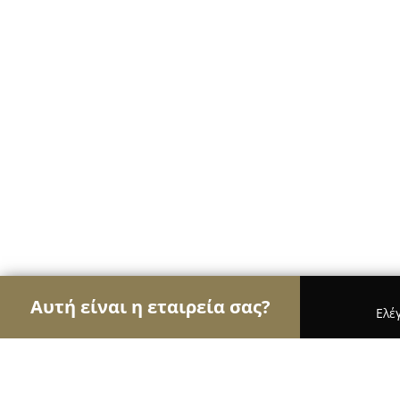
Αυτή είναι η εταιρεία σας?
Ελέ
Αετοί των ψιλικών
Παντοπωλεία, Ψιλικά, Σούπε