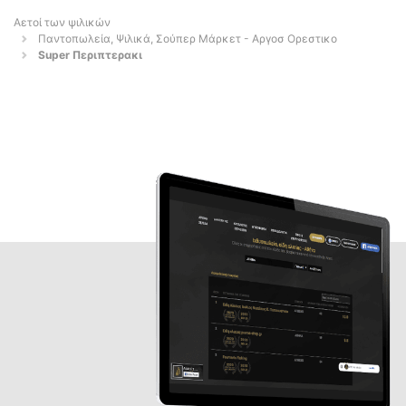
Αετοί των ψιλικών
Παντοπωλεία, Ψιλικά, Σούπερ Μάρκετ - Αργοσ Ορεστικο
Super Περιπτερακι