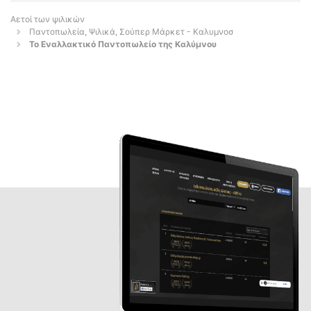
Αετοί των ψιλικών
Παντοπωλεία, Ψιλικά, Σούπερ Μάρκετ - Καλυμνοσ
Το Εναλλακτικό Παντοπωλείο της Καλύμνου