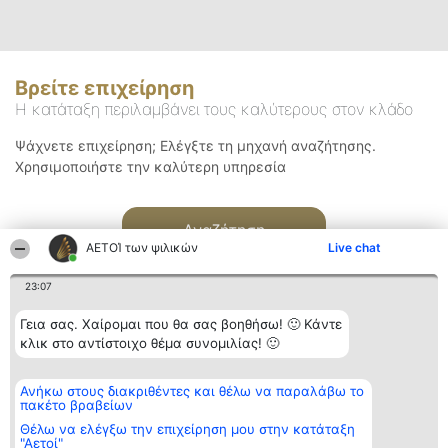
Βρείτε επιχείρηση
Η κατάταξη περιλαμβάνει τους καλύτερους στον κλάδο
Ψάχνετε επιχείρηση; Ελέγξτε τη μηχανή αναζήτησης.
Χρησιμοποιήστε την καλύτερη υπηρεσία
Αναζήτηση
ΑΕΤΟΊ των ψιλικών
Live chat
23:07
Γεια σας. Χαίρομαι που θα σας βοηθήσω! 🙂 Κάντε
κλικ στο αντίστοιχο θέμα συνομιλίας! 🙂
Διοργανωτής της
Κατάταξη
Επικοινωνία
Ανήκω στους διακριθέντες και θέλω να παραλάβω το
κατάταξης
Διακριθέντες
Επικοινωνία
πακέτο βραβείων
BEAUTIFUL COMPANY
Λίστα όλων
Μονοπρόσωπη ΙΚΕ
των
Θέλω να ελέγξω την επιχείρηση μου στην κατάταξη
ΤΗΛ. ΕΠΙΚΟΙΝΩΝΙΑΣ:
διακριθέντων
"Αετοί"