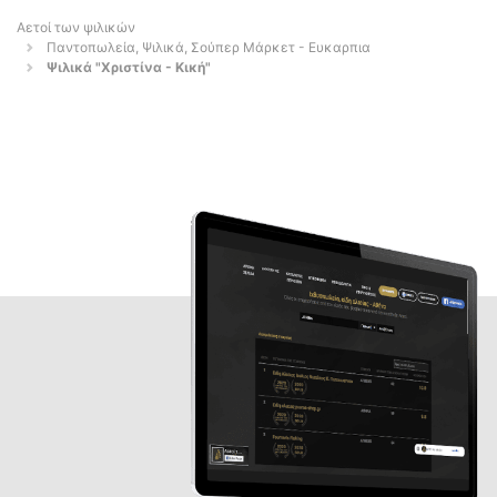
Αετοί των ψιλικών
Παντοπωλεία, Ψιλικά, Σούπερ Μάρκετ - Ευκαρπια
Ψιλικά "Χριστίνα - Κική"