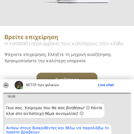
Βρείτε επιχείρηση
Η κατάταξη περιλαμβάνει τους καλύτερους στον κλάδο
Ψάχνετε επιχείρηση; Ελέγξτε τη μηχανή αναζήτησης.
Χρησιμοποιήστε την καλύτερη υπηρεσία
Αναζήτηση
ΑΕΤΟΊ των ψιλικών
Live chat
16:08
Γεια σας. Χαίρομαι που θα σας βοηθήσω! 🙂 Κάντε
κλικ στο αντίστοιχο θέμα συνομιλίας! 🙂
Διοργανωτής της
Κατάταξη
Επικοινωνία
Ανήκω στους διακριθέντες και θέλω να παραλάβω το
κατάταξης
Διακριθέντες
Επικοινωνία
πακέτο βραβείων
BEAUTIFUL COMPANY
Λίστα όλων