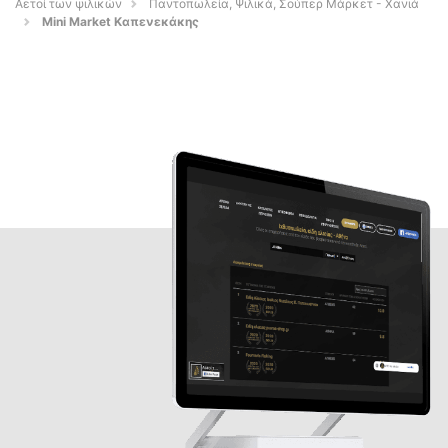
Αετοί των ψιλικών
Παντοπωλεία, Ψιλικά, Σούπερ Μάρκετ - Χανιά
Mini Μarket Καπενεκάκης