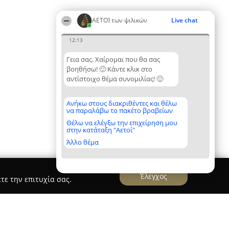
ΑΕΤΟΊ των ψιλικών
Live chat
12:13
Γεια σας. Χαίρομαι που θα σας
βοηθήσω! 🙂 Κάντε κλικ στο
αντίστοιχο θέμα συνομιλίας! 🙂
Ανήκω στους διακριθέντες και θέλω
να παραλάβω το πακέτο βραβείων
Θέλω να ελέγξω την επιχείρηση μου
στην κατάταξη "Αετοί"
Άλλο θέμα
Έλεγχος
τε την επιτυχία σας.