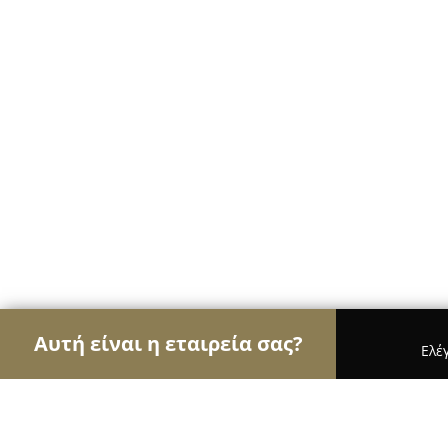
Αυτή είναι η εταιρεία σας?
Ελέ
Αετοί των ψιλικών
Παντοπωλεία, Ψιλικά, Σούπε