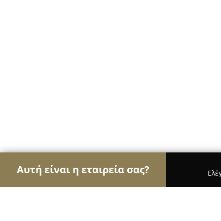
Αυτή είναι η εταιρεία σας?
Ελέ
Αετοί των ψιλικών
Παντοπωλεία, Ψιλικά, Σούπε