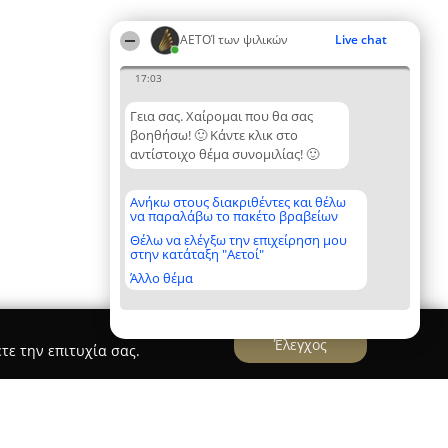
ΑΕΤΟΊ των ψιλικών
Live chat
17:03
Γεια σας. Χαίρομαι που θα σας
βοηθήσω! 🙂 Κάντε κλικ στο
αντίστοιχο θέμα συνομιλίας! 🙂
Ανήκω στους διακριθέντες και θέλω
να παραλάβω το πακέτο βραβείων
Θέλω να ελέγξω την επιχείρηση μου
στην κατάταξη "Αετοί"
Άλλο θέμα
Έλεγχος
τε την επιτυχία σας.