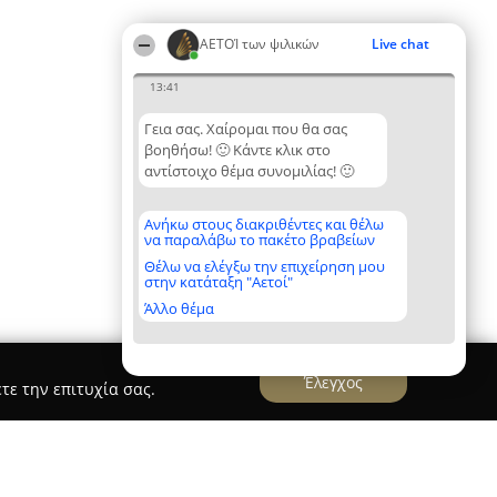
ΑΕΤΟΊ των ψιλικών
Live chat
13:41
Γεια σας. Χαίρομαι που θα σας
βοηθήσω! 🙂 Κάντε κλικ στο
αντίστοιχο θέμα συνομιλίας! 🙂
Ανήκω στους διακριθέντες και θέλω
να παραλάβω το πακέτο βραβείων
Θέλω να ελέγξω την επιχείρηση μου
στην κατάταξη "Αετοί"
Άλλο θέμα
Έλεγχος
τε την επιτυχία σας.