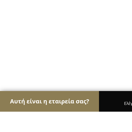
Αυτή είναι η εταιρεία σας?
Ελέ
Αετοί των ψιλικών
Παντοπωλεία, Ψιλικά, Σούπε