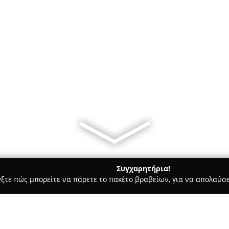
Συγχαρητήρια!
γξτε πώς μπορείτε να πάρετε το πακέτο βραβείων, για να απολαύσε
ρ Μάρκετ - Καστελλι
Καφενείο, mini market Πιτσούλης