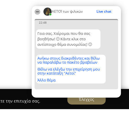
ΑΕΤΟΊ των ψιλικών
Live chat
22:48
Γεια σας. Χαίρομαι που θα σας
βοηθήσω! 🙂 Κάντε κλικ στο
αντίστοιχο θέμα συνομιλίας! 🙂
Ανήκω στους διακριθέντες και θέλω
να παραλάβω το πακέτο βραβείων
Θέλω να ελέγξω την επιχείρηση μου
στην κατάταξη "Αετοί"
Άλλο θέμα
Έλεγχος
τε την επιτυχία σας.