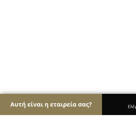
Αυτή είναι η εταιρεία σας?
Ελέ
Αετοί των ψιλικών
Παντοπωλεία, Ψιλικά, Σούπε