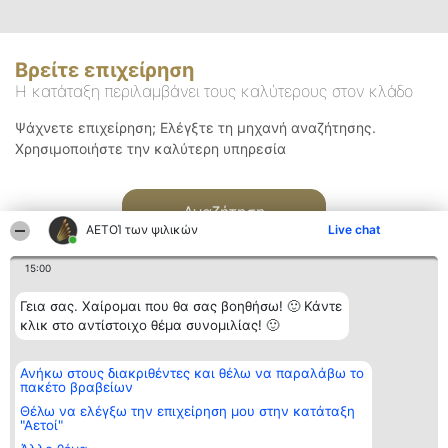
Βρείτε επιχείρηση
Η κατάταξη περιλαμβάνει τους καλύτερους στον κλάδο
Ψάχνετε επιχείρηση; Ελέγξτε τη μηχανή αναζήτησης.
Χρησιμοποιήστε την καλύτερη υπηρεσία
Αναζήτηση
ΑΕΤΟΊ των ψιλικών
Live chat
15:00
Γεια σας. Χαίρομαι που θα σας βοηθήσω! 🙂 Κάντε
κλικ στο αντίστοιχο θέμα συνομιλίας! 🙂
Διοργανωτής της
Κατάταξη
Επικοινωνία
Ανήκω στους διακριθέντες και θέλω να παραλάβω το
κατάταξης
Διακριθέντες
Επικοινωνία
πακέτο βραβείων
BEAUTIFUL COMPANY
Λίστα όλων
Μονοπρόσωπη ΙΚΕ
των
Θέλω να ελέγξω την επιχείρηση μου στην κατάταξη
ΤΗΛ. ΕΠΙΚΟΙΝΩΝΙΑΣ:
διακριθέντων
"Αετοί"
2104128019
Μεθοδολογία
email: