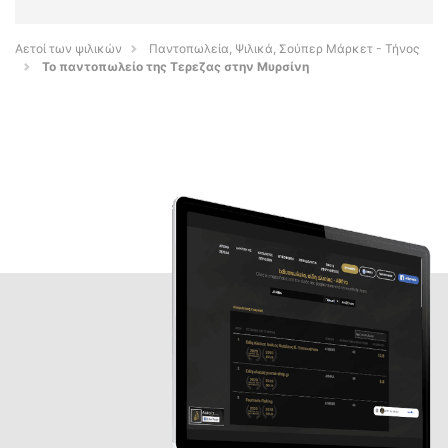
Αετοί των ψιλικών
Παντοπωλεία, Ψιλικά, Σούπερ Μάρκετ - Τήνος
Το παντοπωλείο της Τερεζας στην Μυρσίνη