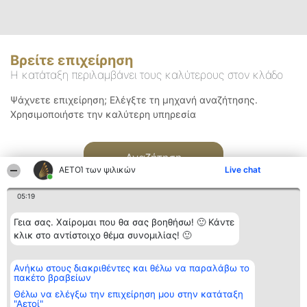
Βρείτε επιχείρηση
Η κατάταξη περιλαμβάνει τους καλύτερους στον κλάδο
Ψάχνετε επιχείρηση; Ελέγξτε τη μηχανή αναζήτησης.
Χρησιμοποιήστε την καλύτερη υπηρεσία
Αναζήτηση
ΑΕΤΟΊ των ψιλικών
Live chat
05:19
Γεια σας. Χαίρομαι που θα σας βοηθήσω! 🙂 Κάντε
κλικ στο αντίστοιχο θέμα συνομιλίας! 🙂
Διοργανωτής της
Κατάταξη
Επικοινωνία
Ανήκω στους διακριθέντες και θέλω να παραλάβω το
κατάταξης
Διακριθέντες
Επικοινωνία
πακέτο βραβείων
BEAUTIFUL COMPANY
Λίστα όλων
Μονοπρόσωπη ΙΚΕ
των
Θέλω να ελέγξω την επιχείρηση μου στην κατάταξη
ΤΗΛ. ΕΠΙΚΟΙΝΩΝΙΑΣ:
διακριθέντων
"Αετοί"