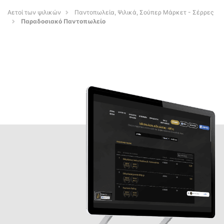
Αετοί των ψιλικών
Παντοπωλεία, Ψιλικά, Σούπερ Μάρκετ - Σέρρες
Παραδοσιακό Παντοπωλείο