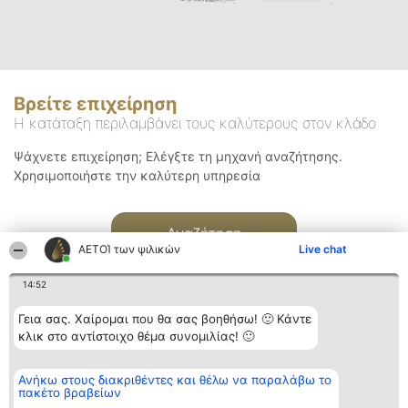
Βρείτε επιχείρηση
Η κατάταξη περιλαμβάνει τους καλύτερους στον κλάδο
Ψάχνετε επιχείρηση; Ελέγξτε τη μηχανή αναζήτησης.
Χρησιμοποιήστε την καλύτερη υπηρεσία
Αναζήτηση
ΑΕΤΟΊ των ψιλικών
Live chat
14:52
Γεια σας. Χαίρομαι που θα σας βοηθήσω! 🙂 Κάντε
κλικ στο αντίστοιχο θέμα συνομιλίας! 🙂
Διοργανωτής της
Κατάταξη
Επικοινωνία
Ανήκω στους διακριθέντες και θέλω να παραλάβω το
κατάταξης
Διακριθέντες
Επικοινωνία
πακέτο βραβείων
BEAUTIFUL COMPANY
Λίστα όλων
Μονοπρόσωπη ΙΚΕ
των