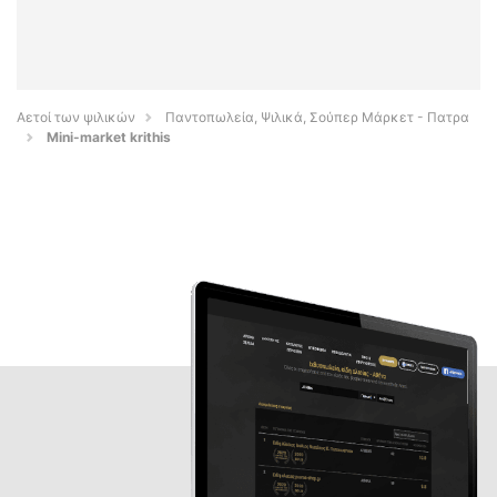
Αετοί των ψιλικών
Παντοπωλεία, Ψιλικά, Σούπερ Μάρκετ - Πατρα
Mini-market krithis