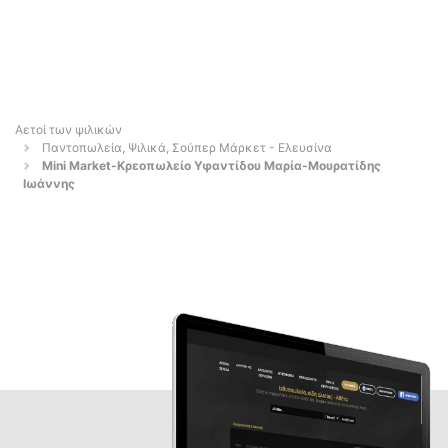
Αετοί των ψιλικών
Παντοπωλεία, Ψιλικά, Σούπερ Μάρκετ - Ελευσίνα
Mini Market-Κρεοπωλείο Υφαντίδου Μαρία-Μουρατίδης
Ιωάννης