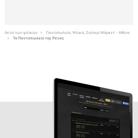
Αετοί των ψιλικών
Παντοπωλεία, Ψιλικά, Σούπερ Μάρκετ - Αθήνα
Το Παντοπωλείο της Ρένας