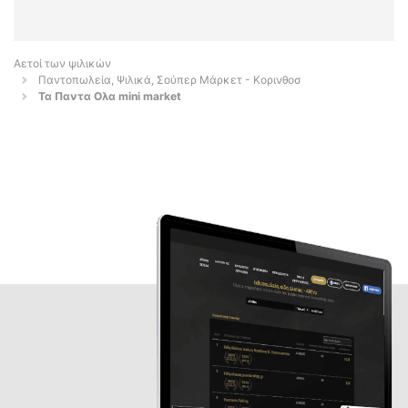
Αετοί των ψιλικών
Παντοπωλεία, Ψιλικά, Σούπερ Μάρκετ - Κορινθοσ
Τα Παντα Ολα mini market