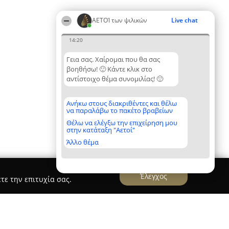
ΑΕΤΟΊ των ψιλικών
Live chat
14:20
Γεια σας. Χαίρομαι που θα σας
βοηθήσω! 🙂 Κάντε κλικ στο
αντίστοιχο θέμα συνομιλίας! 🙂
Ανήκω στους διακριθέντες και θέλω
να παραλάβω το πακέτο βραβείων
Θέλω να ελέγξω την επιχείρηση μου
στην κατάταξη "Αετοί"
Άλλο θέμα
Έλεγχος
τε την επιτυχία σας.