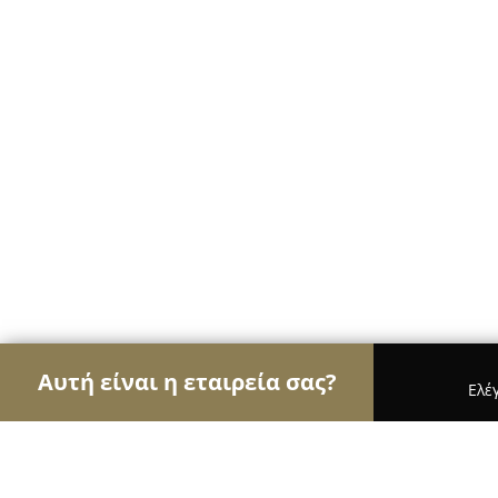
Αυτή είναι η εταιρεία σας?
Ελέ
Αετοί των ψιλικών
Παντοπωλεία, Ψιλικά, Σούπε