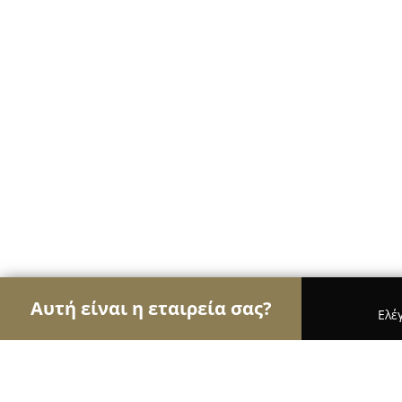
Αυτή είναι η εταιρεία σας?
Ελέ
Αετοί των ψιλικών
Παντοπωλεία, Ψιλικά, Σούπε