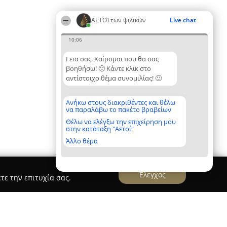
ΑΕΤΟΊ των ψιλικών
Live chat
10:06
Γεια σας. Χαίρομαι που θα σας
βοηθήσω! 🙂 Κάντε κλικ στο
αντίστοιχο θέμα συνομιλίας! 🙂
Ανήκω στους διακριθέντες και θέλω
να παραλάβω το πακέτο βραβείων
Θέλω να ελέγξω την επιχείρηση μου
στην κατάταξη "Αετοί"
Άλλο θέμα
Έλεγχος
τε την επιτυχία σας.