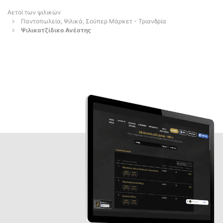
Αετοί των ψιλικών
Παντοπωλεία, Ψιλικά, Σούπερ Μάρκετ - Τριανδρία
Ψιλικατζίδικο Ανέστης