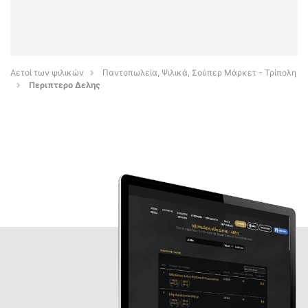
Αετοί των ψιλικών
Παντοπωλεία, Ψιλικά, Σούπερ Μάρκετ - Τρίπολη
Περιπτερο Δελης