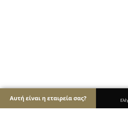
Αυτή είναι η εταιρεία σας?
Ελέ
Αετοί των ψιλικών
Παντοπωλεία, Ψιλικά, Σούπε