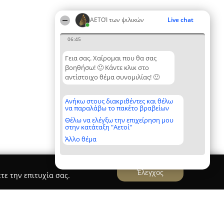
ΑΕΤΟΊ των ψιλικών
Live chat
06:45
Γεια σας. Χαίρομαι που θα σας
βοηθήσω! 🙂 Κάντε κλικ στο
αντίστοιχο θέμα συνομιλίας! 🙂
Ανήκω στους διακριθέντες και θέλω
να παραλάβω το πακέτο βραβείων
Θέλω να ελέγξω την επιχείρηση μου
στην κατάταξη "Αετοί"
Άλλο θέμα
Έλεγχος
τε την επιτυχία σας.