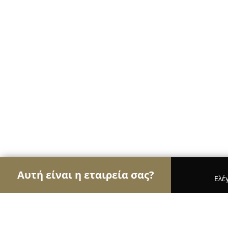
Αυτή είναι η εταιρεία σας?
Ελέ
Αετοί των ψιλικών
Παντοπωλεία, Ψιλικά, Σούπε