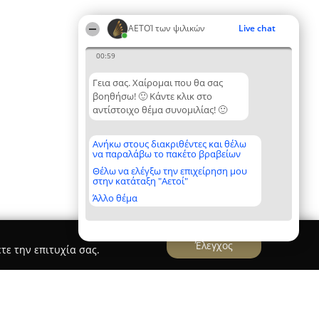
ΑΕΤΟΊ των ψιλικών
Live chat
00:59
Γεια σας. Χαίρομαι που θα σας
βοηθήσω! 🙂 Κάντε κλικ στο
αντίστοιχο θέμα συνομιλίας! 🙂
Ανήκω στους διακριθέντες και θέλω
να παραλάβω το πακέτο βραβείων
Θέλω να ελέγξω την επιχείρηση μου
στην κατάταξη "Αετοί"
Άλλο θέμα
Έλεγχος
τε την επιτυχία σας.