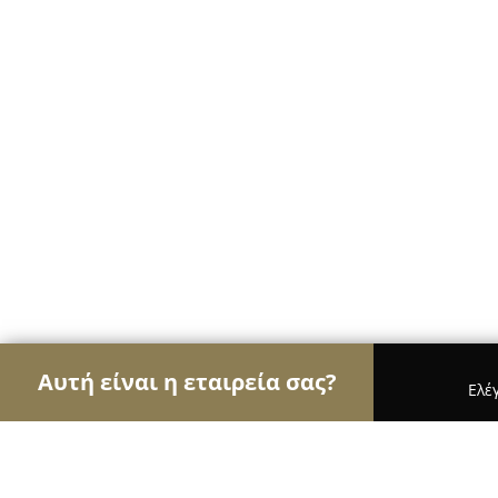
Αυτή είναι η εταιρεία σας?
Ελέ
Αετοί των ψιλικών
Παντοπωλεία, Ψιλικά, Σούπε