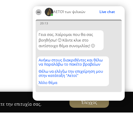
ΑΕΤΟΊ των ψιλικών
Live chat
20:13
Γεια σας. Χαίρομαι που θα σας
βοηθήσω! 🙂 Κάντε κλικ στο
αντίστοιχο θέμα συνομιλίας! 🙂
Ανήκω στους διακριθέντες και θέλω
να παραλάβω το πακέτο βραβείων
Θέλω να ελέγξω την επιχείρηση μου
στην κατάταξη "Αετοί"
Άλλο θέμα
Έλεγχος
τε την επιτυχία σας.