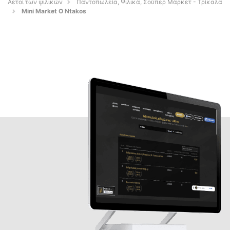
Αετοί των ψιλικών
Παντοπωλεία, Ψιλικά, Σούπερ Μάρκετ - Τρίκαλα
Mini Market O Ntakos