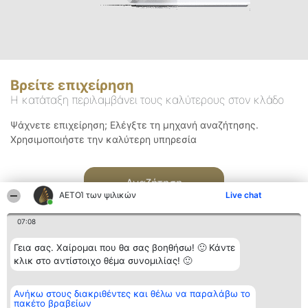
Βρείτε επιχείρηση
Η κατάταξη περιλαμβάνει τους καλύτερους στον κλάδο
Ψάχνετε επιχείρηση; Ελέγξτε τη μηχανή αναζήτησης.
Χρησιμοποιήστε την καλύτερη υπηρεσία
Αναζήτηση
ΑΕΤΟΊ των ψιλικών
Live chat
07:08
Γεια σας. Χαίρομαι που θα σας βοηθήσω! 🙂 Κάντε
κλικ στο αντίστοιχο θέμα συνομιλίας! 🙂
Διοργανωτής της
Κατάταξη
Επικοινωνία
Ανήκω στους διακριθέντες και θέλω να παραλάβω το
κατάταξης
Διακριθέντες
Επικοινωνία
πακέτο βραβείων
BEAUTIFUL COMPANY
Λίστα όλων