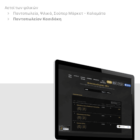
Αετοί των ψιλικών
Παντοπωλεία, Ψιλικά, Σούπερ Μάρκετ - Καλαμάτα
Παντοπωλείον Κασιδάκη