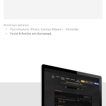
Αετοί των ψιλικών
Παντοπωλεία, Ψιλικά, Σούπερ Μάρκετ - Χαλάνδρι
Υγεία & Ευεξία και Διατροφή