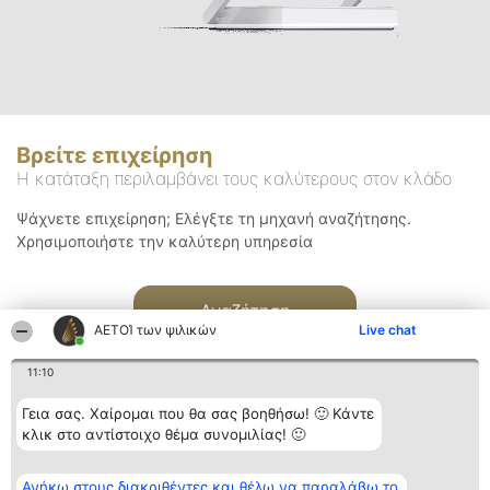
Βρείτε επιχείρηση
Η κατάταξη περιλαμβάνει τους καλύτερους στον κλάδο
Ψάχνετε επιχείρηση; Ελέγξτε τη μηχανή αναζήτησης.
Χρησιμοποιήστε την καλύτερη υπηρεσία
Αναζήτηση
ΑΕΤΟΊ των ψιλικών
Live chat
11:10
Γεια σας. Χαίρομαι που θα σας βοηθήσω! 🙂 Κάντε
κλικ στο αντίστοιχο θέμα συνομιλίας! 🙂
Διοργανωτής της
Κατάταξη
Επικοινωνία
Ανήκω στους διακριθέντες και θέλω να παραλάβω το
κατάταξης
Διακριθέντες
Επικοινωνία