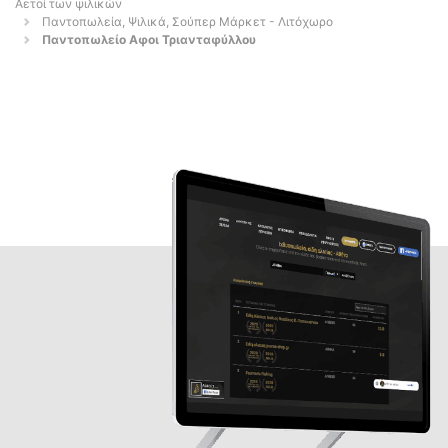
Αετοί των ψιλικών
Παντοπωλεία, Ψιλικά, Σούπερ Μάρκετ - Λιτόχωρο
Παντοπωλείο Αφοι Τριανταφύλλου