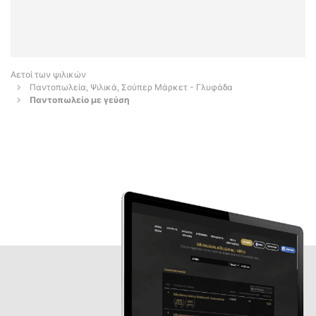
Αετοί των ψιλικών
Παντοπωλεία, Ψιλικά, Σούπερ Μάρκετ - Γλυφάδα
Παντοπωλείο με γεύση