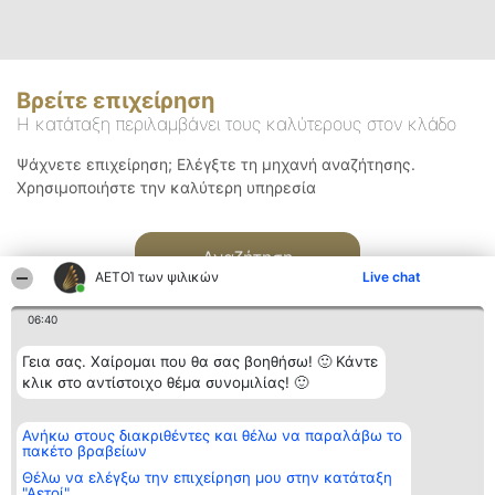
Βρείτε επιχείρηση
Η κατάταξη περιλαμβάνει τους καλύτερους στον κλάδο
Ψάχνετε επιχείρηση; Ελέγξτε τη μηχανή αναζήτησης.
Χρησιμοποιήστε την καλύτερη υπηρεσία
Αναζήτηση
ΑΕΤΟΊ των ψιλικών
Live chat
06:40
Γεια σας. Χαίρομαι που θα σας βοηθήσω! 🙂 Κάντε
κλικ στο αντίστοιχο θέμα συνομιλίας! 🙂
Διοργανωτής της
Κατάταξη
Επικοινωνία
Ανήκω στους διακριθέντες και θέλω να παραλάβω το
κατάταξης
Διακριθέντες
Επικοινωνία
πακέτο βραβείων
BEAUTIFUL COMPANY
Λίστα όλων
Μονοπρόσωπη ΙΚΕ
των
Θέλω να ελέγξω την επιχείρηση μου στην κατάταξη
ΤΗΛ. ΕΠΙΚΟΙΝΩΝΙΑΣ:
διακριθέντων
"Αετοί"