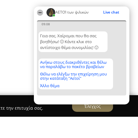
ΑΕΤΟΊ των ψιλικών
Live chat
09:08
Γεια σας. Χαίρομαι που θα σας
βοηθήσω! 🙂 Κάντε κλικ στο
αντίστοιχο θέμα συνομιλίας! 🙂
Ανήκω στους διακριθέντες και θέλω
να παραλάβω το πακέτο βραβείων
Θέλω να ελέγξω την επιχείρηση μου
στην κατάταξη "Αετοί"
Άλλο θέμα
Έλεγχος
τε την επιτυχία σας.