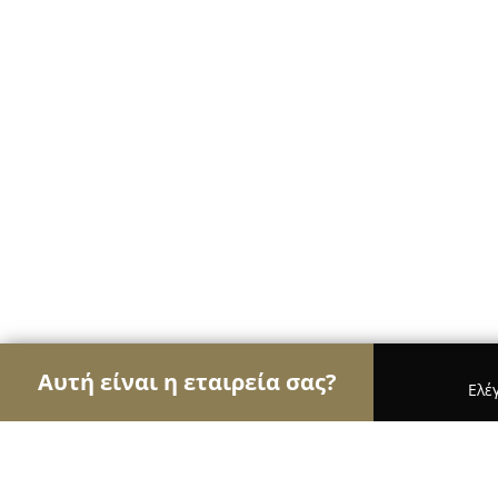
Αυτή είναι η εταιρεία σας?
Ελέ
Αετοί των ψιλικών
Παντοπωλεία, Ψιλικά, Σούπ