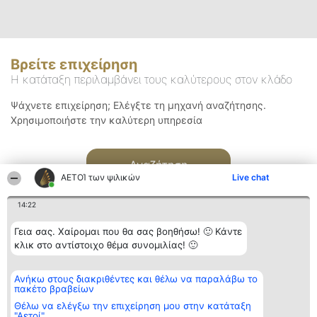
Βρείτε επιχείρηση
Η κατάταξη περιλαμβάνει τους καλύτερους στον κλάδο
Ψάχνετε επιχείρηση; Ελέγξτε τη μηχανή αναζήτησης.
Χρησιμοποιήστε την καλύτερη υπηρεσία
Αναζήτηση
ΑΕΤΟΊ των ψιλικών
Live chat
14:22
Γεια σας. Χαίρομαι που θα σας βοηθήσω! 🙂 Κάντε
κλικ στο αντίστοιχο θέμα συνομιλίας! 🙂
Διοργανωτής της
Κατάταξη
Επικοινωνία
Ανήκω στους διακριθέντες και θέλω να παραλάβω το
κατάταξης
Διακριθέντες
Επικοινωνία
πακέτο βραβείων
BEAUTIFUL COMPANY
Λίστα όλων
Μονοπρόσωπη ΙΚΕ
των
Θέλω να ελέγξω την επιχείρηση μου στην κατάταξη
ΤΗΛ. ΕΠΙΚΟΙΝΩΝΙΑΣ:
διακριθέντων
"Αετοί"