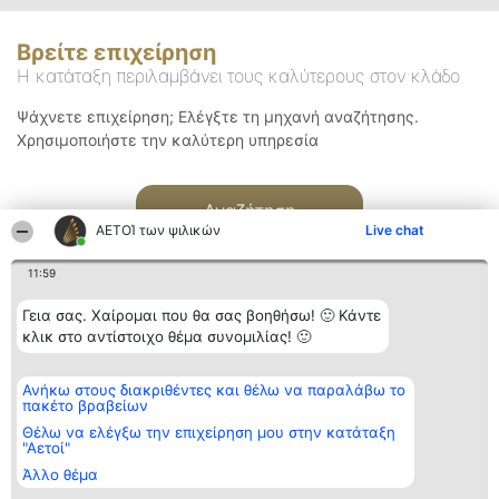
Βρείτε επιχείρηση
Η κατάταξη περιλαμβάνει τους καλύτερους στον κλάδο
Ψάχνετε επιχείρηση; Ελέγξτε τη μηχανή αναζήτησης.
Χρησιμοποιήστε την καλύτερη υπηρεσία
Αναζήτηση
ΑΕΤΟΊ των ψιλικών
Live chat
11:59
Γεια σας. Χαίρομαι που θα σας βοηθήσω! 🙂 Κάντε
κλικ στο αντίστοιχο θέμα συνομιλίας! 🙂
Διοργανωτής της
Κατάταξη
Επικοινωνία
Ανήκω στους διακριθέντες και θέλω να παραλάβω το
κατάταξης
Διακριθέντες
Επικοινωνία
πακέτο βραβείων
BEAUTIFUL COMPANY
Λίστα όλων
Μονοπρόσωπη ΙΚΕ
των
Θέλω να ελέγξω την επιχείρηση μου στην κατάταξη
ΤΗΛ. ΕΠΙΚΟΙΝΩΝΙΑΣ:
διακριθέντων
"Αετοί"
2104128019
Μεθοδολογία
Άλλο θέμα
email:
Όροι &
aetoi@beautifulcompany.co
προϋποθέσεις