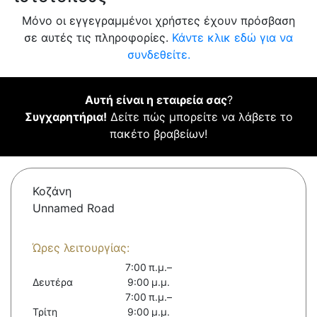
Μόνο οι εγγεγραμμένοι χρήστες έχουν πρόσβαση
σε αυτές τις πληροφορίες.
Κάντε κλικ εδώ για να
συνδεθείτε.
Αυτή είναι η εταιρεία σας
?
Συγχαρητήρια!
Δείτε πώς μπορείτε να λάβετε το
πακέτο βραβείων!
Κοζάνη
Unnamed Road
Ώρες λειτουργίας:
7:00 π.μ.–
Δευτέρα
9:00 μ.μ.
7:00 π.μ.–
Τρίτη
9:00 μ.μ.