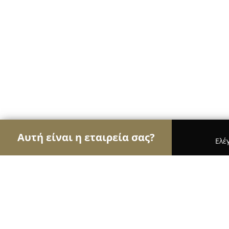
Αυτή είναι η εταιρεία σας?
Ελέ
Αετοί των ψιλικών
Παντοπωλεία, Ψιλικά, Σούπε
OLA