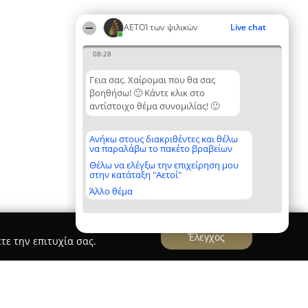
ΑΕΤΟΊ των ψιλικών
Live chat
08:28
Γεια σας. Χαίρομαι που θα σας
βοηθήσω! 🙂 Κάντε κλικ στο
αντίστοιχο θέμα συνομιλίας! 🙂
Ανήκω στους διακριθέντες και θέλω
να παραλάβω το πακέτο βραβείων
Θέλω να ελέγξω την επιχείρηση μου
στην κατάταξη "Αετοί"
Άλλο θέμα
Έλεγχος
τε την επιτυχία σας.