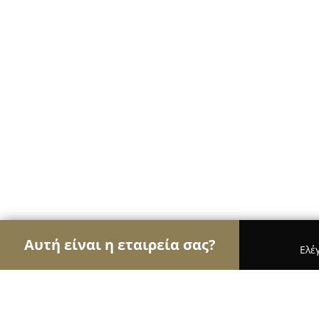
Αυτή είναι η εταιρεία σας?
Ελέ
Αετοί των ψιλικών
Παντοπωλεία, Ψιλικά, Σούπε