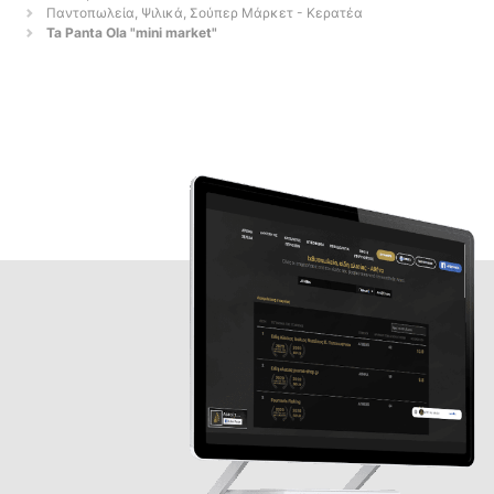
Παντοπωλεία, Ψιλικά, Σούπερ Μάρκετ - Κερατέα
Ta Panta Ola "mini market"