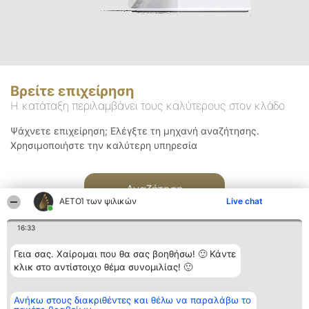
Βρείτε επιχείρηση
Η κατάταξη περιλαμβάνει τους καλύτερους στον κλάδο
Ψάχνετε επιχείρηση; Ελέγξτε τη μηχανή αναζήτησης.
Χρησιμοποιήστε την καλύτερη υπηρεσία
Αναζήτηση
ΑΕΤΟΊ των ψιλικών
Live chat
16:33
Γεια σας. Χαίρομαι που θα σας βοηθήσω! 🙂 Κάντε
κλικ στο αντίστοιχο θέμα συνομιλίας! 🙂
Διοργανωτής της
Κατάταξη
Επικοινωνία
Ανήκω στους διακριθέντες και θέλω να παραλάβω το
κατάταξης
Διακριθέντες
Επικοινωνία