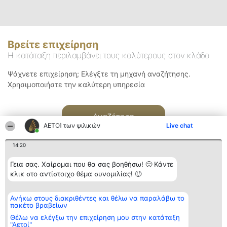
Βρείτε επιχείρηση
Η κατάταξη περιλαμβάνει τους καλύτερους στον κλάδο
Ψάχνετε επιχείρηση; Ελέγξτε τη μηχανή αναζήτησης.
Χρησιμοποιήστε την καλύτερη υπηρεσία
Αναζήτηση
ΑΕΤΟΊ των ψιλικών
Live chat
14:20
Γεια σας. Χαίρομαι που θα σας βοηθήσω! 🙂 Κάντε
κλικ στο αντίστοιχο θέμα συνομιλίας! 🙂
Διοργανωτής της
Κατάταξη
Επικοινωνία
Ανήκω στους διακριθέντες και θέλω να παραλάβω το
κατάταξης
Διακριθέντες
Επικοινωνία
πακέτο βραβείων
BEAUTIFUL COMPANY
Λίστα όλων
Μονοπρόσωπη ΙΚΕ
των
Θέλω να ελέγξω την επιχείρηση μου στην κατάταξη
ΤΗΛ. ΕΠΙΚΟΙΝΩΝΙΑΣ:
διακριθέντων
"Αετοί"