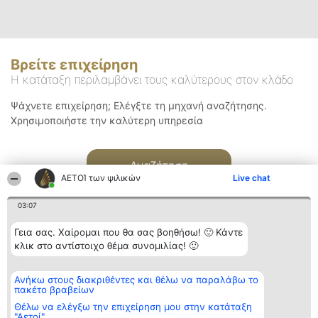
Βρείτε επιχείρηση
Η κατάταξη περιλαμβάνει τους καλύτερους στον κλάδο
Ψάχνετε επιχείρηση; Ελέγξτε τη μηχανή αναζήτησης.
Χρησιμοποιήστε την καλύτερη υπηρεσία
Αναζήτηση
ΑΕΤΟΊ των ψιλικών
Live chat
03:07
Γεια σας. Χαίρομαι που θα σας βοηθήσω! 🙂 Κάντε
κλικ στο αντίστοιχο θέμα συνομιλίας! 🙂
Διοργανωτής της
Κατάταξη
Επικοινωνία
Ανήκω στους διακριθέντες και θέλω να παραλάβω το
κατάταξης
Διακριθέντες
Επικοινωνία
πακέτο βραβείων
BEAUTIFUL COMPANY
Λίστα όλων
Μονοπρόσωπη ΙΚΕ
των
Θέλω να ελέγξω την επιχείρηση μου στην κατάταξη
ΤΗΛ. ΕΠΙΚΟΙΝΩΝΙΑΣ:
διακριθέντων
"Αετοί"