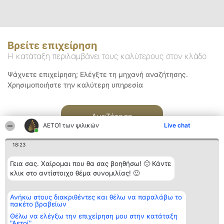
Βρείτε επιχείρηση
Η κατάταξη περιλαμβάνει τους καλύτερους στον κλάδο
Ψάχνετε επιχείρηση; Ελέγξτε τη μηχανή αναζήτησης.
Χρησιμοποιήστε την καλύτερη υπηρεσία
Αναζήτηση
ΑΕΤΟΊ των ψιλικών
Live chat
18:23
Γεια σας. Χαίρομαι που θα σας βοηθήσω! 🙂 Κάντε
κλικ στο αντίστοιχο θέμα συνομιλίας! 🙂
Διοργανωτής της
Κατάταξη
Επικοινωνία
Ανήκω στους διακριθέντες και θέλω να παραλάβω το
κατάταξης
Διακριθέντες
Επικοινωνία
πακέτο βραβείων
BEAUTIFUL COMPANY
Λίστα όλων
Μονοπρόσωπη ΙΚΕ
των
Θέλω να ελέγξω την επιχείρηση μου στην κατάταξη
ΤΗΛ. ΕΠΙΚΟΙΝΩΝΙΑΣ:
διακριθέντων
"Αετοί"