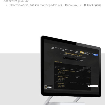
Αετοί των ψιλικών
Παντοπωλεία, Ψιλικά, Σούπερ Μάρκετ - Βύρωνας
Ο Τσέλιγκας