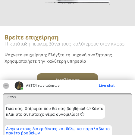
Βρείτε επιχείρηση
Η κατάταξη περιλαμβάνει τους καλύτερους στον κλάδο
Ψάχνετε επιχείρηση; Ελέγξτε τη μηχανή αναζήτησης.
Χρησιμοποιήστε την καλύτερη υπηρεσία
Αναζήτηση
ΑΕΤΟΊ των ψιλικών
Live chat
07:53
Γεια σας. Χαίρομαι που θα σας βοηθήσω! 🙂 Κάντε
κλικ στο αντίστοιχο θέμα συνομιλίας! 🙂
Διοργανωτής της
Κατάταξη
Επικοινωνία
Ανήκω στους διακριθέντες και θέλω να παραλάβω το
κατάταξης
Διακριθέντες
Επικοινωνία
πακέτο βραβείων
BEAUTIFUL COMPANY
Λίστα όλων