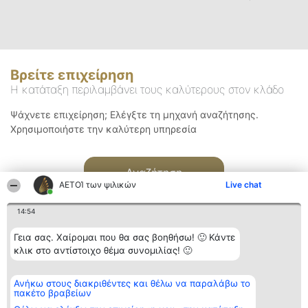
Βρείτε επιχείρηση
Η κατάταξη περιλαμβάνει τους καλύτερους στον κλάδο
Ψάχνετε επιχείρηση; Ελέγξτε τη μηχανή αναζήτησης.
Χρησιμοποιήστε την καλύτερη υπηρεσία
Αναζήτηση
ΑΕΤΟΊ των ψιλικών
Live chat
14:54
Γεια σας. Χαίρομαι που θα σας βοηθήσω! 🙂 Κάντε
κλικ στο αντίστοιχο θέμα συνομιλίας! 🙂
Διοργανωτής της
Κατάταξη
Επικοινωνία
Ανήκω στους διακριθέντες και θέλω να παραλάβω το
κατάταξης
Διακριθέντες
Επικοινωνία
πακέτο βραβείων
BEAUTIFUL COMPANY
Λίστα όλων
Μονοπρόσωπη ΙΚΕ
των