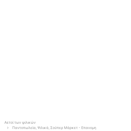
Αετοί των ψιλικών
Παντοπωλεία, Ψιλικά, Σούπερ Μάρκετ - Επανομη