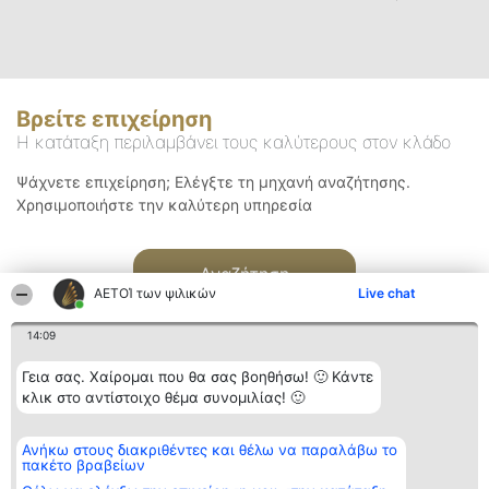
Βρείτε επιχείρηση
Η κατάταξη περιλαμβάνει τους καλύτερους στον κλάδο
Ψάχνετε επιχείρηση; Ελέγξτε τη μηχανή αναζήτησης.
Χρησιμοποιήστε την καλύτερη υπηρεσία
Αναζήτηση
ΑΕΤΟΊ των ψιλικών
Live chat
14:09
Γεια σας. Χαίρομαι που θα σας βοηθήσω! 🙂 Κάντε
κλικ στο αντίστοιχο θέμα συνομιλίας! 🙂
Διοργανωτής της
Κατάταξη
Επικοινωνία
Ανήκω στους διακριθέντες και θέλω να παραλάβω το
κατάταξης
Διακριθέντες
Επικοινωνία
πακέτο βραβείων
BEAUTIFUL COMPANY
Λίστα όλων
Μονοπρόσωπη ΙΚΕ
των