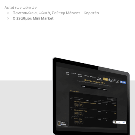
Αετοί των ψιλικών
Παντοπωλεία, Ψιλικά, Σούπερ Μάρκετ - Κερατέα
Ο Σταθμός Mini Market