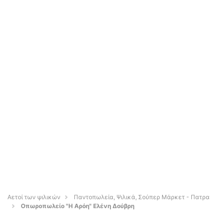
Αετοί των ψιλικών
Παντοπωλεία, Ψιλικά, Σούπερ Μάρκετ - Πατρα
Οπωροπωλείο "Η Αρόη" Ελένη Δούβρη