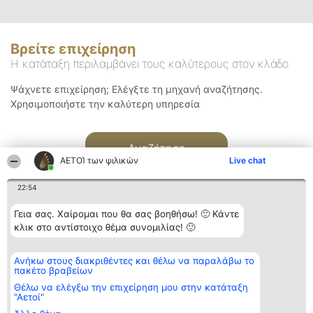
Βρείτε επιχείρηση
Η κατάταξη περιλαμβάνει τους καλύτερους στον κλάδο
Ψάχνετε επιχείρηση; Ελέγξτε τη μηχανή αναζήτησης.
Χρησιμοποιήστε την καλύτερη υπηρεσία
Αναζήτηση
ΑΕΤΟΊ των ψιλικών
Live chat
22:54
Γεια σας. Χαίρομαι που θα σας βοηθήσω! 🙂 Κάντε
κλικ στο αντίστοιχο θέμα συνομιλίας! 🙂
Διοργανωτής της
Κατάταξη
Επικοινωνία
Ανήκω στους διακριθέντες και θέλω να παραλάβω το
κατάταξης
Διακριθέντες
Επικοινωνία
πακέτο βραβείων
BEAUTIFUL COMPANY
Λίστα όλων
Μονοπρόσωπη ΙΚΕ
των
Θέλω να ελέγξω την επιχείρηση μου στην κατάταξη
ΤΗΛ. ΕΠΙΚΟΙΝΩΝΙΑΣ:
διακριθέντων
"Αετοί"
2104128019
Μεθοδολογία
email: