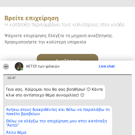
Βρείτε επιχείρηση
Η κατάταξη περιλαμβάνει τους καλύτερους στον κλάδο
Ψάχνετε επιχείρηση; Ελέγξτε τη μηχανή αναζήτησης.
Χρησιμοποιήστε την καλύτερη υπηρεσία
Αναζήτηση
ΑΕΤΟΊ των ψιλικών
Live chat
02:47
Γεια σας. Χαίρομαι που θα σας βοηθήσω! 🙂 Κάντε
κλικ στο αντίστοιχο θέμα συνομιλίας! 🙂
Διοργανωτής της
Κατάταξη
Επικοινωνία
Ανήκω στους διακριθέντες και θέλω να παραλάβω το
κατάταξης
Διακριθέντες
Επικοινωνία
πακέτο βραβείων
BEAUTIFUL COMPANY
Λίστα όλων
Μονοπρόσωπη ΙΚΕ
των
Θέλω να ελέγξω την επιχείρηση μου στην κατάταξη
ΤΗΛ. ΕΠΙΚΟΙΝΩΝΙΑΣ:
διακριθέντων
"Αετοί"
2104128019
Μεθοδολογία
Άλλο θέμα
email:
Όροι &