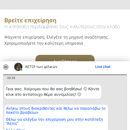
Βρείτε επιχείρηση
Η κατάταξη περιλαμβάνει τους καλύτερους στον κλάδο
Ψάχνετε επιχείρηση; Ελέγξτε τη μηχανή αναζήτησης.
Χρησιμοποιήστε την καλύτερη υπηρεσία
Αναζήτηση
ΑΕΤΟΊ των ψιλικών
Live chat
02:33
Γεια σας. Χαίρομαι που θα σας βοηθήσω! 🙂 Κάντε
κλικ στο αντίστοιχο θέμα συνομιλίας! 🙂
Διοργανωτής της
Κατάταξη
Επικοινωνία
Ανήκω στους διακριθέντες και θέλω να παραλάβω το
κατάταξης
Διακριθέντες
Επικοινωνία
πακέτο βραβείων
BEAUTIFUL COMPANY
Λίστα όλων
Μονοπρόσωπη ΙΚΕ
των
Θέλω να ελέγξω την επιχείρηση μου στην κατάταξη
ΤΗΛ. ΕΠΙΚΟΙΝΩΝΙΑΣ:
διακριθέντων
"Αετοί"
2104128019
Μεθοδολογία
email: